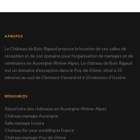
A PROPOS
Le Château de Bois Rigaud propose la location de ses salles de
réception et de son domaine pour l'organisation de mariages et de
séminaires en Auvergne-Rhône-Alpes. Le château de Bois Rigaud
est un domaine d'exception dans le Puy-de-Dôme, situé à 35
minutes au sud de Clermont-Ferrand et à 10 minutes d'Issoire.
RESSOURCES
Répertoire des châteaux en Auvergne-Rhône-Alpes
Château mariage Auvergne
Salle mariage Issoire
Chateau for your wedding in France
Château mariage Puy-de-Dôme