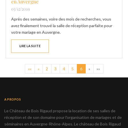
en Auvergne
03/12/2019
Après des semaines, voire des mois de recherches, vous
avez finalement trouvé la salle de réception parfaite pour
votre mariage en Auvergne.
LIRE LA SUITE
««
«
2
3
4
5
6
»
»»
A PROPOS
Le Château de Bois Rigaud propose la location de ses salles de
réception et de son domaine pour l'organisation de mariages et de
séminaires en Auvergne-Rhône-Alpes. Le château de Bois Rigaud